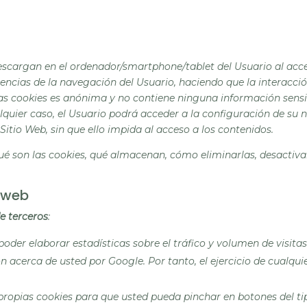
escargan en el ordenador/
smartphone
/
tablet
del Usuario al ac
ncias de la navegación del Usuario, haciendo que la interacció
 las cookies es anónima y no contiene ninguna información sen
alquier caso, el Usuario podrá acceder a la configuración de su
Sitio Web, sin que ello impida al acceso a los contenidos.
ué son las
cookies
, qué almacenan, cómo eliminarlas, desactivarl
o web
e terceros
:
oder elaborar estadísticas sobre el tráfico y volumen de visitas 
 acerca de usted por Google. Por tanto, el ejercicio de cualqui
 propias
cookies
para que usted pueda pinchar en botones del t