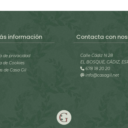
ás información
Contacta con nos
Calle Cádiz N 28
ca de privacidad
EL BOSQUE, CÁDIZ, E
ca de Cookies
678 18 20 20
 de Casa Gil
info@casagil.net