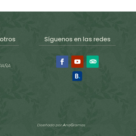
otros
Síguenos en las redes
SPAÑA
Diseñada por
A
na
G
ramas